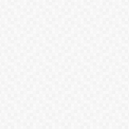
PU Sealant
PU SL668