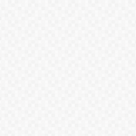
SIKAFLOOR-81 EPOCEM |
VỮA TỰ SAN NGĂN ẨM
THÔNG TIN VỀ K11 MATRYX -
CHỐNG THẤM TINH THỂ GỐC
XI MĂNG (SINGAPOR)