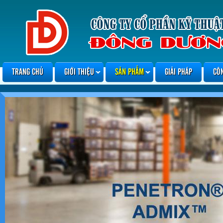
TRANG CHỦ
GIỚI THIỆU
SẢN PHẨM
GIẢI PHÁP
CÔ