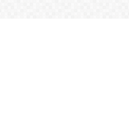
Máy bơm keo PU – Epoxy
chống thấm
Vữa Rót/Neo Móc Định Vị Grout
214 - 11 HS