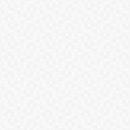
Máy phun matit, phun sơn, phun
chống thấm XD-800
Máy phun vữa YL-PJ04