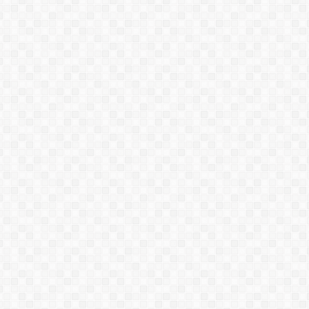
Máy phun keo chống thấm
Máy phun vật liệu
Polyurea/Polyurethan WIWA PU
60