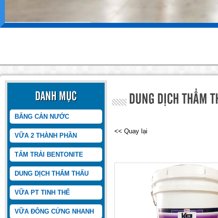
DANH MỤC
DUNG DỊCH THẨM T
BĂNG CẢN NƯỚC
<< Quay lại
VỮA 2 THÀNH PHẦN
TẤM TRẢI BENTONITE
DUNG DỊCH THẨM THẤU
VỮA PT TINH THỂ
VỮA ĐÔNG CỨNG NHANH