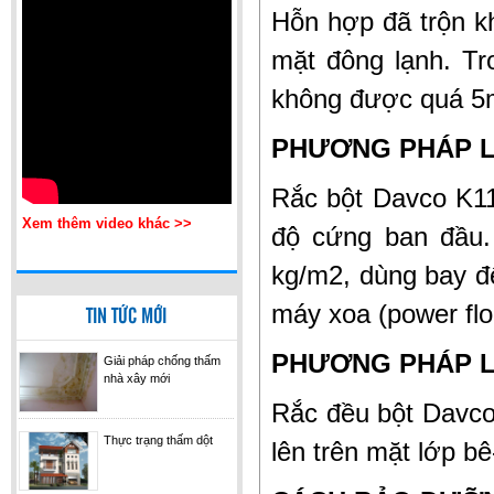
Hỗn hợp đã trộn k
KOSTER NB1 GREY
mặt đông lạnh. Tr
không được quá 
PHƯƠNG PHÁP L
Rắc bột Davco K11 
Xem thêm video khác >>
độ cứng ban đầu.
kg/m2, dùng bay đ
TECMADRY
máy xoa (power flo
TIN TỨC MỚI
PHƯƠNG PHÁP L
Giải pháp chống thấm
nhà xây mới
Rắc đều bột Davco
Thực trạng thấm dột
lên trên mặt lớp bê