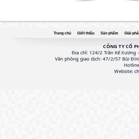
Trang chủ
Giới thiệu
Sản phẩm
Giải ph
PROQUICK
CÔNG TY CỔ P
Địa chỉ: 124/2 Trần Kế Xương 
Văn phòng giao dịch: 47/2/57 Bùi Đìn
Hotlin
Website:
c
KOSTER KB PUR GEL