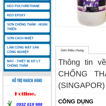
KEO POLYURETHANE
KEO EPOXY
SƠN CHỐNG THẤM - HOÀN
THIỆN
SƠN CÁCH NHIỆT
LÀM CỨNG MẶT SÀN
Giới thiệu chung
CÔNG NGHIỆP
Thông tin 
MÁY - THIẾT BỊ XỬ LÝ
CHỐNG THẤM
CHỐNG TH
RADCON FORMULA #7
HỖ TRỢ KHÁCH HÀNG
(SINGAPOR)
CÔNG DỤNG
0932 619 986