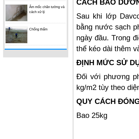
CÁCH BẢO DƯỠ
VOLCLAY VOLTEX
Ẩm mốc chân tường và
cách xử lý
Sau khi lớp Davc
bằng nước sạch ph
Chống thấm
ngày đầu. Trong đi
thể kéo dài thêm v
ĐỊNH MỨC SỬ D
BENTOMAT
Đối với phương p
kg/m2 tùy theo diệ
QUY CÁCH ĐÓNG
Bao 25kg
INDOFLEX