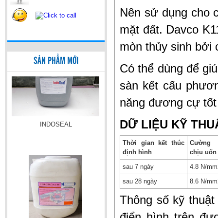
Nên sử dụng cho c
mặt đất. Davco K11
mòn thủy sinh bởi 
INDOSEAL
SẢN PHẨM MỚI
Có thể dùng để giú
sàn kết cấu phươn
năng đương cự tốt
DỮ LIỆU KỸ THU
Thời gian kết thúc
Cường
HIDROTECMA_SP
định hình
chịu uốn
sau 7 ngày
4.8 N/mm
sau 28 ngày
8.6 N/mm
Thông số kỹ thuật
điển hình trên đư