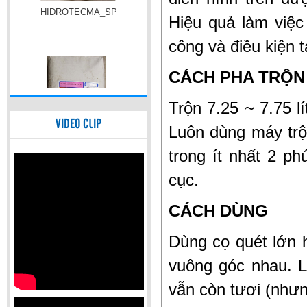
Hiệu quả làm việc
công và điều kiện t
TECMA ADMIX CRYSTAL
CÁCH PHA TRỘN
Trộn 7.25 ~ 7.75 
VIDEO CLIP
Luôn dùng máy trộ
trong ít nhất 2 p
cục.
TECMADRY MILENIUM
CÁCH DÙNG
Dùng cọ quét lớn h
vuông góc nhau. L
vẫn còn tươi (nhưn