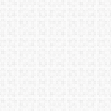
CHỐNG THẤM TINH THỂ GỐC
XI MĂNG (SINGAPOR)
Máy phun matit, phun sơn, phun
chống thấm XD-800
Máy phun vữa YL-PJ04