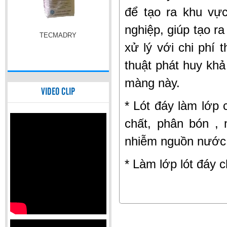
để tạo ra khu vự
nghiệp, giúp tạo r
VOLCLAY VOLTEX
xử lý với chi phí
thuật phát huy khả
màng này.
VIDEO CLIP
* Lót đáy làm lớp
chất, phân bón , 
nhiễm nguồn nướ
BENTOMAT
* Làm lớp lót đáy 