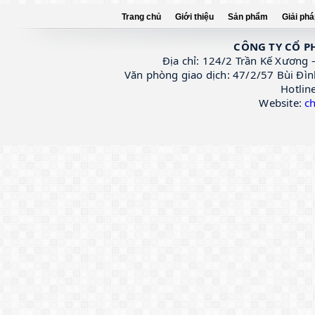
Trang chủ
Giới thiệu
Sản phẩm
Giải ph
CÔNG TY CỔ P
Địa chỉ: 124/2 Trần Kế Xương 
Văn phòng giao dịch: 47/2/57 Bùi Đìn
Hotlin
Website:
c
PROQUICK
KOSTER KB PUR GEL