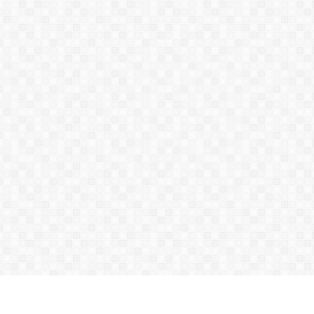
Máy phun keo chống thấm
Máy phun vật liệu
Polyurea/Polyurethan WIWA PU
60