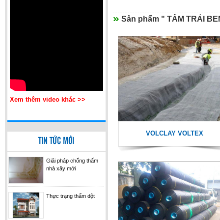
Sản phẩm " TẤM TRẢI BE
INDOFLEX
Xem thêm video khác >>
TECMADRY CEMENTACIONES
VOLCLAY VOLTEX
TIN TỨC MỚI
Giải pháp chống thấm
nhà xây mới
Thực trạng thấm dột