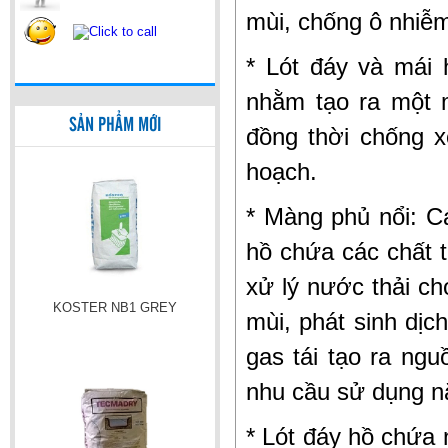
mùi, chống ô nhiễm,
* Lót đáy và mái 
nhằm tạo ra một 
KOSTER NB1 GREY
SẢN PHẨM MỚI
đồng thời chống xó
hoạch.
* Màng phủ nổi: C
hồ chứa các chất t
xử lý nước thải ch
TECMADRY
mùi, phát sinh dịc
gas tái tạo ra ng
nhu cầu sử dụng n
* Lót đáy hồ chứ