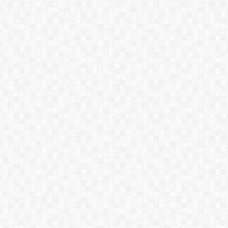
SƠN SUN-MASTER 2
HIDROTECMA_SP