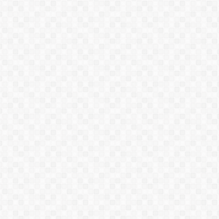
PU Sealant
PU SL668