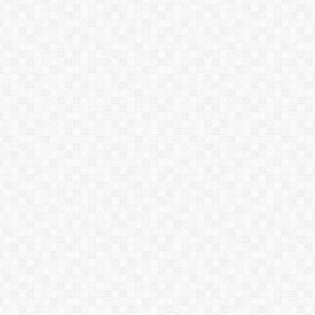
PENESEAL FH
SIKAFLOOR-81 EPOCEM |
VỮA TỰ SAN NGĂN ẨM
THÔNG TIN VỀ K11 MATRYX -