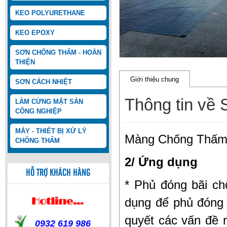
KEO POLYURETHANE
KEO EPOXY
SƠN CHỐNG THẤM - HOÀN
THIỆN
TECMA ADMIX CRYSTAL
Giới thiệu chung
SƠN CÁCH NHIỆT
Thông tin v
LÀM CỨNG MẶT SÀN
CÔNG NGHIỆP
MÁY - THIẾT BỊ XỬ LÝ
Màng Chống Thấm,
CHỐNG THẤM
2/ Ứng dụng
TECMADRY MILENIUM
HỖ TRỢ KHÁCH HÀNG
* Phủ đóng bãi c
dụng để phủ đóng 
quyết các vấn đề 
0932 619 986