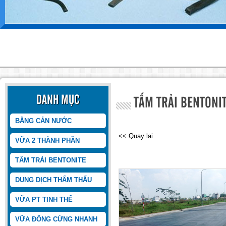
INDOSEAL
DANH MỤC
TẤM TRẢI BENTONI
BĂNG CẢN NƯỚC
<< Quay lại
VỮA 2 THÀNH PHẦN
TẤM TRẢI BENTONITE
DUNG DỊCH THẨM THẤU
HIDROTECMA_SP
VỮA PT TINH THỂ
VỮA ĐÔNG CỨNG NHANH