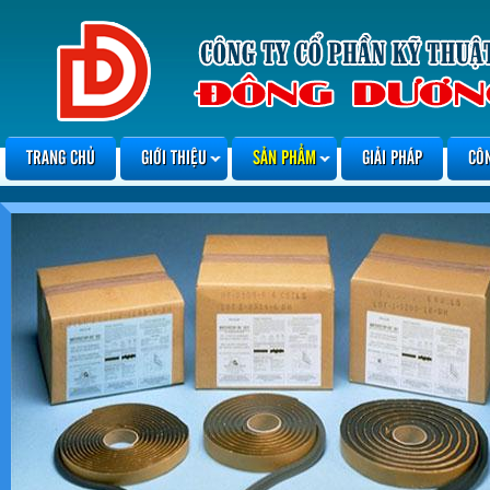
TRANG CHỦ
GIỚI THIỆU
SẢN PHẨM
GIẢI PHÁP
CÔ
RADCON FORMULA #7